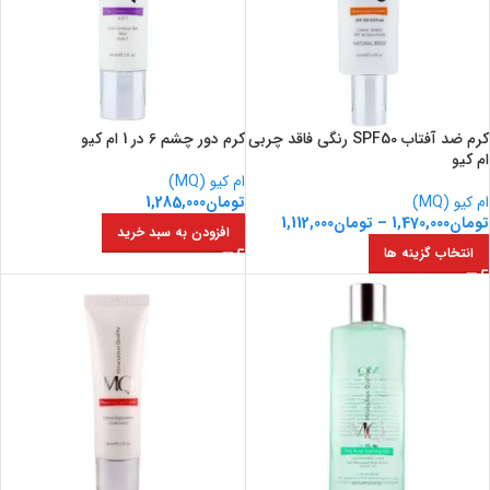
کرم ضد آفتاب SPF50 رنگی فاقد چربی
کرم دور چشم 6 در 1 ام کیو
ام کیو
ام کیو (MQ)
ام کیو (MQ)
تومان
1,285,000
تومان
1,470,000
–
تومان
1,112,000
افزودن به سبد خرید
انتخاب گزینه ها