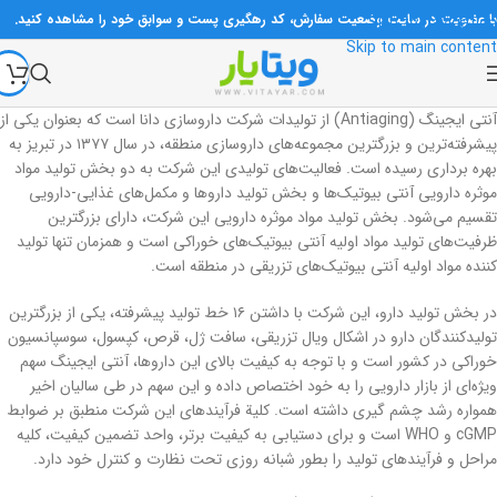
با عضویت در سایت وضعیت سفارش، کد رهگیری پست و سوابق خود را مشاهده کنید.
Skip to navigation
تمام محصولات تاریخ‌دار ارسال می‌شوند مگر اینکه به صورت خاص ذکر شده باشد.
Skip to main content
در صورت نیاز، در روزها و ساعات اداری با شماره‌های سایت تماس بگیرید.
آنتی ایجینگ (Antiaging) از تولیدات شرکت داروسازی دانا است که بعنوان یکی از
پیشرفته‌ترین و بزرگترین مجموعه‌های داروسازی منطقه، در سال ۱۳۷۷ در تبریز به
بهره برداری رسیده است. فعالیت‌های تولیدی این شرکت به دو بخش تولید مواد
موثره دارویی آنتی بیوتیک‌ها و بخش تولید داروها و مکمل‌های غذایی-دارویی
تقسیم می‌شود. بخش تولید مواد موثره دارویی این شرکت، دارای بزرگترین
ظرفیت‌های تولید مواد اولیه آنتی بیوتیک‌های خوراکی است و همزمان تنها تولید
کننده مواد اولیه آنتی بیوتیک‌های تزریقی در منطقه است.
در بخش تولید دارو، این شرکت با داشتن ۱۶ خط تولید پیشرفته، یکی از بزرگترین
تولیدکنندگان دارو در اشکال ویال تزریقی، سافت ژل، قرص، کپسول، سوسپانسیون
خوراکی در کشور است و با توجه به کیفیت بالای این داروها، آنتی ایجینگ سهم
ویژه‌ای از بازار دارویی را به خود اختصاص داده و این سهم در طی سالیان اخیر
همواره رشد چشم گیری داشته است. کلیة فرآیندهای این شرکت منطبق بر ضوابط
cGMP و WHO است و برای دستیابی به کیفیت برتر، واحد تضمین کیفیت، کلیه
مراحل و فرآیندهای تولید را بطور شبانه روزی تحت نظارت و کنترل خود دارد.​