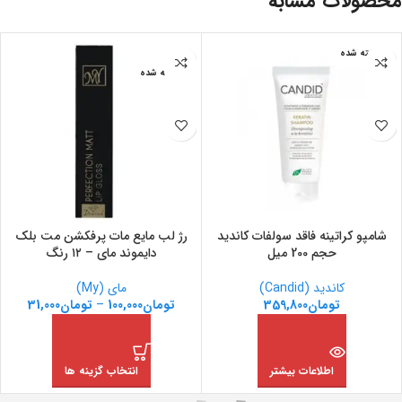
محصولات مشابه
فروخته شده
-30%
فروخته شده
شامپو کراتینه فاقد سولفات کاندید
رژ لب مایع مات پرفکشن مت بلک
حجم 200 میل
دایموند مای – ۱۲ رنگ
کاندید (Candid)
مای (My)
تومان
359,800
تومان
100,000
–
تومان
31,000
اطلاعات بیشتر
انتخاب گزینه ها