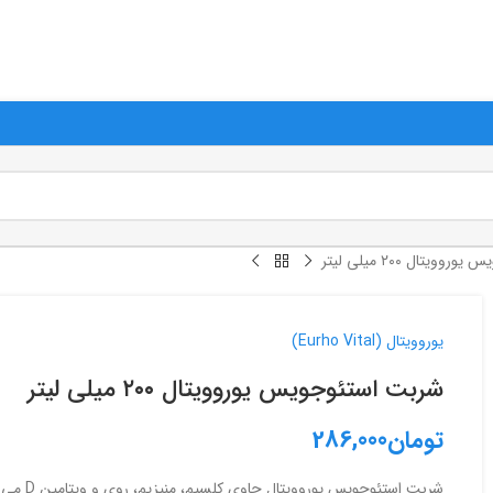
وند مگر اینکه به صورت خاص ذکر شده باشد. در صورت نیاز، در روزها و ساعات ادار
ویتال ۲۰۰ میلی لیتر
یوروویتال (Eurho Vital)
شربت استئوجویس یوروویتال ۲۰۰ میلی لیتر
تومان
286,000
شربت است