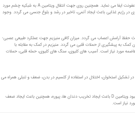
روی (زینک) جهت حفظ سلامت پوست، مو، بهبود و ترمیم زخم ها و بارداری های موفق مورد نیاز می باشد. روی نقش حیاتی در حفاظت از بدن در برابر بیماری ها و عفونت ایفا می نماید. همچنین روی جهت انتقال ویتامین A به شبکیه چشم مورد
روی در رژیم غذایی باعث ایجاد آنمی، تاخیر در رشد و بلوغ جنسی می گردد. وجود
 باعث حفظ آرامش اعصاب می گردد. میزان کافی منیزیم جهت عملکرد طبیعی عصبی-
کمک به پیشگیری از حملات قلبی می گردد. منیزیم در کمک به مقابله با
اضمه مورد نیاز است. آسیب های کلیوی، سنگ های کلیوی، حمله قلبی، حملات
ه شده ناشی از کمبود ویتامین D می باشد که کودکان را مبتلا کرده و با نقص در تشکیل استخوان، اختلال در استفاده از کلسیم در بدن، ضعف و تنبلی همراه می
کمبود ویتامین D، منجر به ایجاد ریکتز، بیماری که تمامی بدن را درگیر می کند، می گردد. مشخص ترین علامت آن، نقص در کلسیفیه شدن استخوان ها می باشد. کمبود ویتامین D باعث ایجاد تخریب دندان ها، پیوره، همچنین باعث ایجاد ضعف