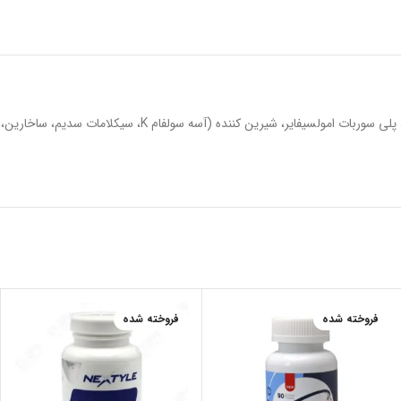
آب، کربنات کلسیم، ساکاروز، هیدروکسید منیزیم، ماده نگهدارنده اسید بنزوئیک، تثبیت کننده سوربیتول، گلوکونات روی، زانتان غلیظ شده، روغن پرتقال، اسانس پرتقال، پلی سوربات امولسیفایر، شیرین کننده (آسه سولفام K، سیکلامات سدیم، ساخارین،
فروخته شده
فروخته شده