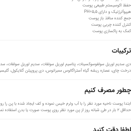
حفظ اکوسیستم طبیعی پوست
هیپوآلرژنیک و دارای PH=۵,۵
جمع کننده منافذ باز پوست
کنترل کننده چربی پوست
کمک به پاکسازی پوست
ترکیبات
دی سدیم لوریل سولفوسوکسینات، پتاسیم لوریل سولفات، سدیم لوریل سولفات، سدیم ل
درخت چای، عصاره ریشه گیاه آستراگالوس ممبرانوس، دی پروپیلن گلایکول، گلیسرین،
چطور مصرف کنیم
ابتدا پوست ناحیه مورد نظر را با آب ولرم خیس نموده و کف ایجاد شده با پن را
حداقل ۲ بار در طی شبانه روز از پن مورد نظر روی پوست صورت یا بدن استفاده نمایید.
لطفا دقت کنید