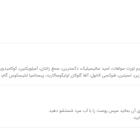
ورت سولفات، اسید سالیسیلیک، دکسترین، صمغ زانتان، آمیلوپکتین، کوکامیدوپروپی
 لسیتین، فنوکسی اتانول، آلفا گلوکان اولیگوساکارید، پیستاسیا لنتیسکوس گام، 
 روی آن بمالید سپس پوست را با آب سرد شستشو دهید.