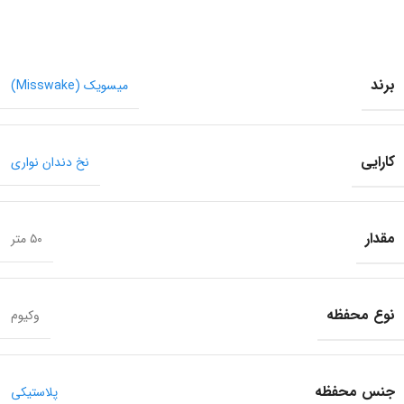
برند
میسویک (Misswake)
کارایی
نخ دندان نواری
مقدار
۵۰ متر
نوع محفظه
وکیوم
جنس محفظه
پلاستیکی