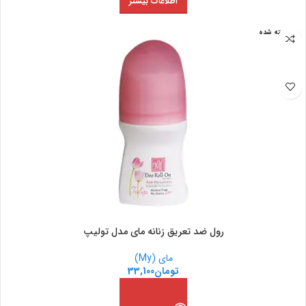
اطلاعات بیشتر
فروخته شده
رول ضد تعریق زنانه مای مدل تولیپ
مای (My)
تومان
33,100