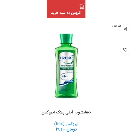
افزودن به سبد خرید
فروخته شده
دهانشویه آنتی پلاک ایروکس
ایروکس (Irox)
تومان
19,400