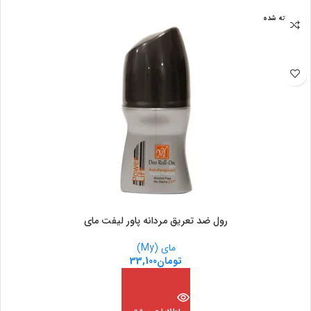
فروخته شده
رول ضد تعریق مردانه پاور لیفت مای
مای (My)
تومان
33,100