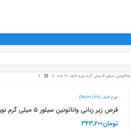
وند مگر اینکه به صورت خاص ذکر شده باشد. در صورت نیاز، در روزها و ساعات ادار
ر ۵ میلی گرم نورم لایف ۶۰ عدد
نورم لایف (Norm Life)
قرص زیر زبانی واناتونین سیلور ۵ میلی گرم نورم لایف ۶۰ عدد
تومان
343,200