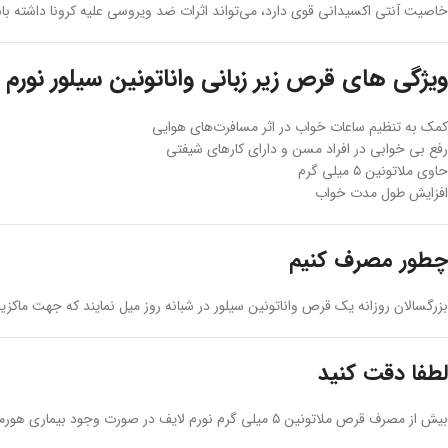
خاصیت آنتی اکسیدانی قوی دارد، می‌تواند اثرات ضد ویروسی علیه کرونا داشته باشد. بدین صورت به صورت غیر مستقیم بر عمل
ویژگی های قرص زیر زبانی واناتونین سیلور نورم 
کمک به تنظیم ساعات خواب در اثر مسافرت‌های هوایی
رفع بی خوابی در افراد مسن و دارای کارهای شیفتی
حاوی ملاتونین ۵ میلی گرم
افزایش طول مدت خواب
چطور مصرف کنیم
بزرگسالان روزانه یک قرص واناتونین سیلور در شبانه روز میل نمایند که جهت ماکزیمم
لطفا دقت کنید
بیش از مصرف قرص ملاتونین ۵ میلی گرم نورم لایف در صورت وجود بیماری هورمونی، دیابت، بیماری‌های کبدی و کلیوی، فلج مغزی، بیماری صرع، میگرن، افسردگی و بیماری فشار خون با پزشک یا داروساز خود مشورت نمایید.