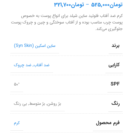
تومان
525,000
–
تومان
321,700
کرم ضد آفتاب فلوئید ساین شیلد برای انواع پوست به خصوص
پوست چرب مناسب بوده و از آفتاب سوختگی و چین و چروک پوست
جلوگیری می‌کند.
برند
ساین اسکین (Syn Skin)
کارایی
ضد آفتاب
,
ضد چروک
SPF
⁺۵۰
رنگ
بژ روشن
,
بژ متوسط
,
بی رنگ
فرم محصول
کرم