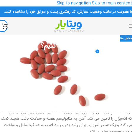
Skip to navigation
Skip to main content
با عضویت در سایت وضعیت سفارش، کد رهگیری پست و سوابق خود را مشاهده کنید.
مکمل ها
چرا باید قرص آهن مصرف کنیم؟
0
ویتایار
در 1401-06-04
فقر آهن و کم خونی ناشی از کافی نبودن آهن معدنی در بدن است که برای رفع
این کمبود مصرف قرص آهن توصیه می شود. این مشکل موجب سطح پایین و
غیرطبیعی سلول‌های قرمز خون و پایین آمدن هموگلوبین خون می‌ گردد. آهن یک
ماده معدنی است که به طور طبیعی در بیشتر موادغذایی یافت می شود و حتی به
برخی محصولات غذایی افزوده می شود و یا به صورت مکمل غذایی در دسترس
افراد قرار می گیرد. آهن از اجزای ضروری و مهم هموگلوبین است. هموگلوبین یک
پروتئین اریتروسیت (گلبول قرمز) است که اکسیژن را از ریه ها به بافت ها ارسال
می کند. همچنین آهن از اجزای میوگلوبین است. میوگلوبین، پروتئین دیگری است
که اکسیژن را تامین می کند. آهن به متابولیسم عضله و سلامت بافت همبند کمک
می کند و یک عنصر ضروری برای رشد بدن، رشد اعصاب، عملکرد سلول و ساخت
برخی هورمون ها می باشد.​