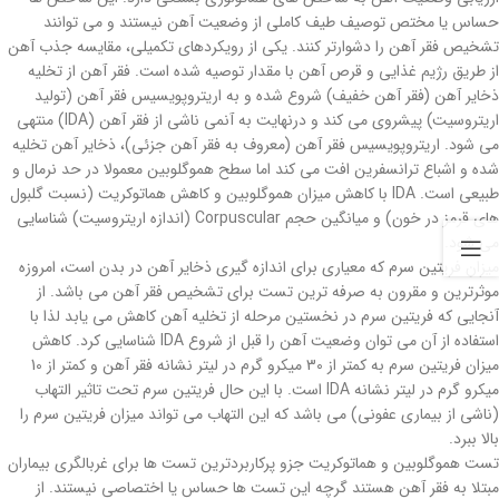
حساس یا مختص توصیف طیف کاملی از وضعیت آهن نیستند و می توانند
تشخیص فقر آهن را دشوارتر کنند. یکی از رویکردهای تکمیلی، مقایسه جذب آهن
از طریق رژیم غذایی و قرص آهن با مقدار توصیه شده است. فقر آهن از تخلیه
ذخایر آهن (فقر آهن خفیف) شروع شده و به اریتروپویسیس فقر آهن (تولید
اریتروسیت) پیشروی می کند و درنهایت به آنمی ناشی از فقر آهن (IDA) منتهی
می شود. اریتروپویسیس فقر آهن (معروف به فقر آهن جزئی)، ذخایر آهن تخلیه
شده و اشباع ترانسفرین افت می کند اما سطح هموگلوبین معمولا در حد نرمال و
طبیعی است. IDA با کاهش میزان هموگلوبین و کاهش هماتوکریت (نسبت گلبول
های قرمز در خون) و میانگین حجم Corpuscular (اندازه اریتروسیت) شناسایی
می شود.
میزان فریتین سرم که معیاری برای اندازه گیری ذخایر آهن در بدن است، امروزه
موثرترین و مقرون به صرفه ترین تست برای تشخیص فقر آهن می باشد. از
آنجایی که فریتین سرم در نخستین مرحله از تخلیه آهن کاهش می یابد لذا با
استفاده از آن می توان وضعیت آهن را قبل از شروع IDA شناسایی کرد. کاهش
میزان فریتین سرم به کمتر از 30 میکرو گرم در لیتر نشانه فقر آهن و کمتر از 10
میکرو گرم در لیتر نشانه IDA است. با این حال فریتین سرم تحت تاثیر التهاب
(ناشی از بیماری عفونی) می باشد که این التهاب می تواند میزان فریتین سرم را
بالا ببرد.
تست هموگلوبین و هماتوکریت جزو پرکاربردترین تست ها برای غربالگری بیماران
مبتلا به فقر آهن هستند گرچه این تست ها حساس یا اختصاصی نیستند. از