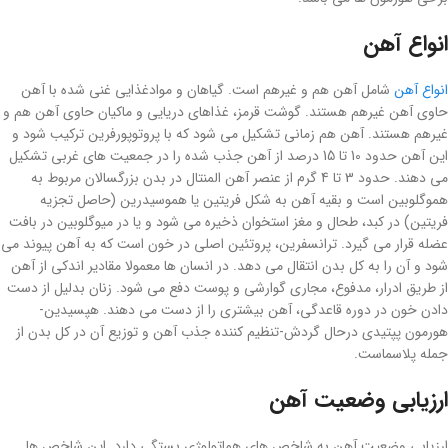
انواع آهن
انواع آهن
شامل آهن هم و غیرهم است. گیاهان و موادغذایی غنی شده با آهن
حاوی آهن غیرهم هستند. گوشت قرمز، غذاهای دریایی و ماکیان حاوی آهن هم و
غیرهم هستند. آهن هم زمانی تشکیل می شود که با پروتوپورفرین ترکیب شود و
این آهن حدود 10 تا 15 درصد از آهن جذب شده را در جمعیت های غربی تشکیل
می دهند. حدود 3 تا 4 گرم از عنصر آهن المنتال در بدن بزرگسالان مربوط به
هموگلوبین است و بقیه آهن به شکل فریتین یا هموسیدرین (حاصل تجزیه
فریتین) در کبد، طحال و مغز استخوان ذخیره می شود و یا در میوگلوبین در بافت
عضله قرار می گیرد. ترانسفرین، پروتئین اصلی در خون است که به آهن پیوند می
شود و آن را به کل بدن انتقال می دهد. در انسان ها معمولا مقادیر اندکی از آهن
از طریق ادرار، مدفوع، مجاری گوارشی و پوست دفع می شود. زنان بدلیل از دست
دادن خون در دوره قاعدگی، آهن بیشتری را از دست می دهند. هپسیدین-
هورمون پپتیدی درحال گردش-تنظیم کننده جذب آهن و توزیع آن در کل بدن از
جمله پلاسماست.
ارزیابی وضعیت آهن
ارزیابی وضعیت آهن به شاخص های هماتولوژی بستگی دارد. این شاخص ها