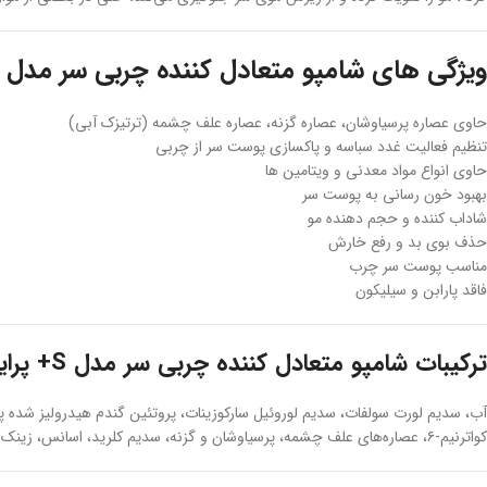
ویژگی های شامپو متعادل کننده چربی سر مدل S+ پرایم
حاوی عصاره پرسیاوشان، عصاره گزنه، عصاره علف چشمه (ترتیزک آبی)
تنظیم فعالیت غدد سباسه و پاکسازی پوست سر از چربی
حاوی انواع مواد معدنی و ویتامین ها
بهبود خون رسانی به پوست سر
شاداب کننده و حجم دهنده مو
حذف بوی بد و رفع خارش
مناسب پوست سر چرب
فاقد پارابن و سیلیکون
ترکیبات شامپو متعادل کننده چربی سر مدل S+ پرایم
کواترنیم-۶، عصاره‌های علف چشمه، پرسیاوشان و گزنه، سدیم کلرید، اسانس، زینک پی سی آ، بنزوفنون-۴، بنزایزوتیازولینون، لاکتیک اسید، دی سدیم ا.د.ت.ا، متیل ایزوتیازولینون، رنگ شماره (C.I,۴۲۰۵۳)