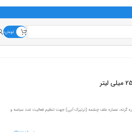
تومان
0
ی عصاره پرسیاوشان، عصاره گزنه، عصاره علف چشمه (ترتیزک آبی) جهت تنظیم فعالیت غدد سباسه و