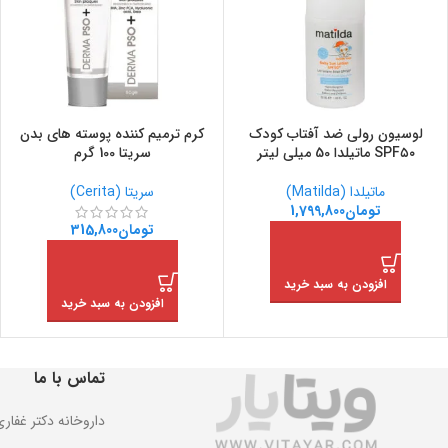
لوسیون رولی ضد آفتاب کودک
کرم ترمیم کننده پوسته های بدن
SPF۵۰ ماتیلدا 50 میلی لیتر
سریتا 100 گرم
ماتیلدا (Matilda)
سریتا (Cerita)
تومان
1,799,800
تومان
315,800
افزودن به سبد خرید
افزودن به سبد خرید
تماس با ما
داروخانه دکتر غفار