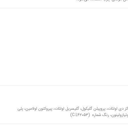
 لوروئیل سارکوزینات، پروتئین گندم هیدرولیز شده پتاسیم آندسیلنوئیل، سدیم کوکوآمفو استات، کوکوگلوکوزید، پی ای جی-۱۲۰ متیل گلوکز دی اولئات، پروپیلن گلیکول، گلیسریل اولئات، پیروکتون اولامین، پلی