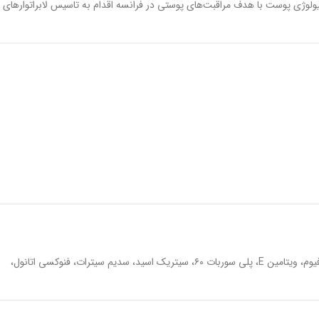
یولوژی پوست با هدف مراقبت‌های پوستی در فرانسه اقدام به تاسیس لابراتوارهای
آب دیونیزه، دی کاپریلیک کربونات، گلیسیرین، CL۷۷۸۹۱، آلکیل مالات، نیاسینامید، دی متیلیکون، آراشیدیل الکل، گلیسیریل استئارات، PEG ۱۰۰ استئارات، توکوفرول، پرفیوم، ویتامین E، پلی سوربات ۶۰، سیتریک اسید، سدیم سیترات، فنوکسی اتانول،