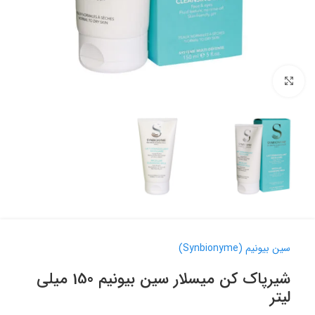
برای بزرگنمایی کلیک کنید
سین بیونیم (Synbionyme)
شیرپاک کن میسلار سین بیونیم 150 میلی
لیتر